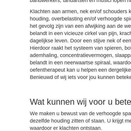
bandwerkers, tandartsen en musici lopen hie
Klachten aan armen, nek en/of schouders 
houding, overbelasting en/of verhoogde sp
het gevolg zijn van een afwijking aan de w
belandt in een vicieuze cirkel van pijn, kra
dagelijkse leven. Door een stijve nek of ee
Hierdoor raakt het systeem van spieren, bo
ademhaling, concentratievermogen, slaapp
belandt in een neerwaartse spiraal, waardo
oefentherapeut kan u helpen een dergelijke 
Benieuwd of wij iets voor jou kunnen bete
Wat kunnen wij voor u bet
We maken u bewust van de verhoogde spann
dezelfde houding zitten of staan. U krijgt m
waardoor er klachten ontstaan.