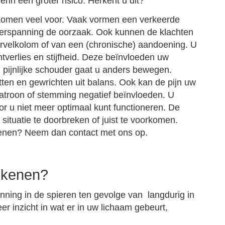
rin een groter risico. Herkent u dit?
komen veel voor. Vaak vormen een verkeerde
ierspanning de oorzaak. Ook kunnen de klachten
ervelkolom of van een (chronische) aandoening. U
chtverlies en stijfheid. Deze beïnvloeden uw
n pijnlijke schouder gaat u anders bewegen.
tten en gewrichten uit balans. Ook kan de pijn uw
atroon of stemming negatief beïnvloeden. U
or u niet meer optimaal kunt functioneren. De
situatie te doorbreken of juist te voorkomen.
kenen? Neem dan contact met ons op.
ekenen?
ing in de spieren ten gevolge van langdurig in
eer inzicht in wat er in uw lichaam gebeurt,